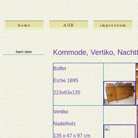
Kommode, Vertiko, Nachtt
Büffet
Eiche 1895
223x63x135
Vertiko
Nadelholz
135 x 47 x 97 cm